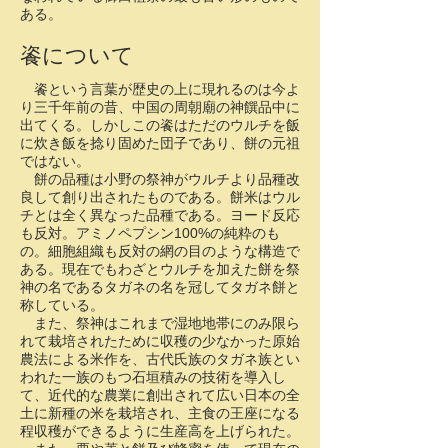
ある。
餈について
餈という言葉が歴史の上に現れるのは今よ
り三千年前の昔、中国の周朝廟の神饌品中に
出てくる。しかしこの餈はただのウルチを飯
に炊き飯を捻り固めた団子であり、餅の元祖
ではない。
餅の品種は小野の祭神がウルチより品種改
良して創り出されたものである。餅米はウル
チとは全く異なった品種である。ヨード反応
も反対。アミノペプシン100%の純粋のも
の。細胞組織も反対の網の目のような構造で
ある。現在でもわざとウルチを加えた餅を祭
神の名であるタガネの名を冠してタガネ餅と
称している。
また、祭神はこれまで湿地地帯にのみ限ら
れて栽培されたために収穫の少なかった原始
農法による米作を、古代氏族のタガネ族とい
われた一族のもつ石垣積みの技術を導入し
て、近代的な農業に創出されて広い日本の全
土に新種の米を栽培され、主食の王座になる
程収穫ができるように生産高を上げられた。