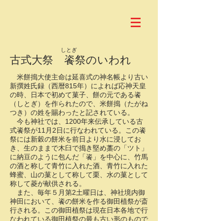
しとぎ
古式大祭 餈祭のいわれ
米餅搗大使主命は延喜式の神名帳より古い
新撰姓氏録（西暦815年）によれば応神天皇
の時、日本で初めて菓子、餅の元である
餈
（しとぎ）を作られたので、米
餅搗（たがね
つき）の姓を賜わったと記されている。
今も神社では、1200年来伝承している古
式
餈祭が11月2日に行なわれている。この餈
祭には新穀の餅米を前日より水に浸してお
き、生のままで木臼で搗き堅め藁の「ツト」
に納豆のように包んだ「餈」を中心に、竹馬
の酒と称して青竹に入れた酒、青竹に入れた
蜂蜜、山の菓として称して栗、水の菓として
称して菱が献供される。
また、毎年５月第2土曜日は、神社境内御
神田において、餈の餅米を作る御田植祭が斎
行される。この御田植祭は現在日本各地で行
なわれている御田植祭の最も古い形のもので