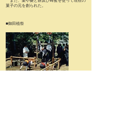
また、栗や菱と餅及び蜂蜜を使って現在の
菓子の元を創られた。
■御田植祭
■餈