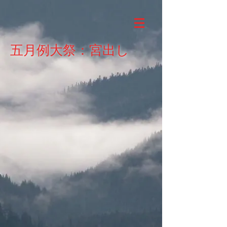
​五月例大祭：宮出し