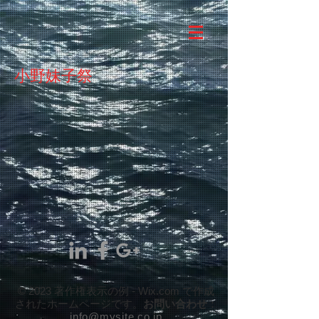
小野妹子祭
© 2023 著作権表示の例 -
Wix.com
で作成
お問い合わせ
：
されたホームページです。
info@mysite.co.jp